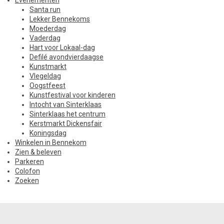
Evenementen
Santa run
Lekker Bennekoms
Moederdag
Vaderdag
Hart voor Lokaal-dag
Defilé avondvierdaagse
Kunstmarkt
Vlegeldag
Oogstfeest
Kunstfestival voor kinderen
Intocht van Sinterklaas
Sinterklaas het centrum
Kerstmarkt Dickensfair
Koningsdag
Winkelen in Bennekom
Zien & beleven
Parkeren
Colofon
Zoeken