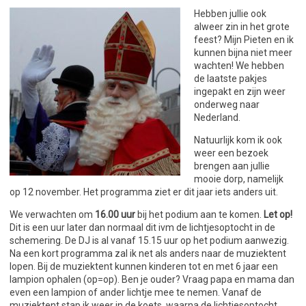
Hebben jullie ook
alweer zin in het grote
feest? Mijn Pieten en ik
kunnen bijna niet meer
wachten! We hebben
de laatste pakjes
ingepakt en zijn weer
onderweg naar
Nederland.
Natuurlijk kom ik ook
weer een bezoek
brengen aan jullie
mooie dorp, namelijk
op 12 november. Het programma ziet er dit jaar iets anders uit.
We verwachten om
16.00 uur
bij het podium aan te komen.
Let op!
Dit is een uur later dan normaal dit ivm de lichtjesoptocht in de
schemering. De DJ is al vanaf 15.15 uur op het podium aanwezig.
Na een kort programma zal ik net als anders naar de muziektent
lopen. Bij de muziektent kunnen kinderen tot en met 6 jaar een
lampion ophalen (op=op). Ben je ouder? Vraag papa en mama dan
even een lampion of ander lichtje mee te nemen. Vanaf de
muziektent stap ik weer in de koets, waarna de lichtjesoptocht